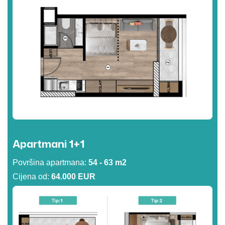
Apartmani 1+1
Površina apartmana:
54 - 63 m2
Cijena od:
64.000 EUR