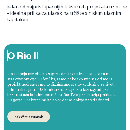
Jedan od najpristupačnijih luksuznih projekata uz more
– idealna prilika za ulazak na tržište s niskim ulaznim
kapitalom.
O Rio II
Rio II spaja mir obale s sigurnošću investicije – smješten u
atraktivnom dijelu Tömüka, samo nekoliko minuta od mora,
projekt nudi savremeno dizajnirane stanove, idealne za život,
odmor ili najam. Uz konkurentne cijene u fazi izgradnje i
brzorastuću lokalnu potražnju, Rio Two predstavlja priliku za
ulaganje u nekretninu koja već danas dobija na vrijednosti.
Zakažite sastanak