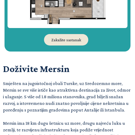
Zakažite sastanak
Doživite Mersin
Smješten na jugoistočnoj obali Turske, uz Sredozemno more,
Mersin se sve više ističe kao atraktivna destinacija za život, odmor
i ulaganje. S više od 1.8 miliona stanovnika, grad bilježi snažan
razvoj, a istovremeno nudi znatno povoljnije cijene nekretnina u
poređenju s poznatijim gradovima poput Antalije ili Istanbula.
Mersin ima 18 km dugu šetnicu uz more, drugu najveću luku u
zemlji, te razvijenu infrastrukturu koja podiže vrijednost