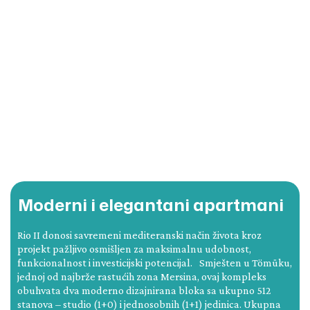
Moderni i elegantani apartmani
Rio II donosi savremeni mediteranski način života kroz
projekt pažljivo osmišljen za maksimalnu udobnost,
funkcionalnost i investicijski potencijal. Smješten u Tömüku,
jednoj od najbrže rastućih zona Mersina, ovaj kompleks
obuhvata dva moderno dizajnirana bloka sa ukupno 512
stanova – studio (1+0) i jednosobnih (1+1) jedinica. Ukupna