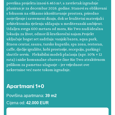
površina projekta iznosi 6.465 m², a završetak izgradnje
planiran je za decembar 2026. godine. Stanovi su oblikovani
s fokusom na efikasno iskorištavanje prostora, prirodno
osvjetljenje i savremeni dizajn, dok se kvalitetni materijali i
arhitektonska rješenja uklapaju u mediteranski ambijent.
Udaljen svega 600 metara od mora, Rio Two nudi idealnu
lokaciju za život, odmor ili kratkoročni najam.Projekt
uključuje bogat set sadržaja: vanjski bazen, aqua park,
fitness centar, saunu, tursko kupatilo, spa zonu, restoran,
caffe, dječije igralište, hobi prostorije, recepciju, parking i
shuttle servis. Fleksibilni modeli plaćanja (npr. 50% + 12
rata) i niske komunalne obaveze čine Rio Two atraktivnom
prilikom za pametno ulaganje – jer vrijednost ove
nekretnine već raste tokom izgradnje.
Apartmani 1+0
Površina apartmana:
39 m2
Cijena od:
42.000 EUR