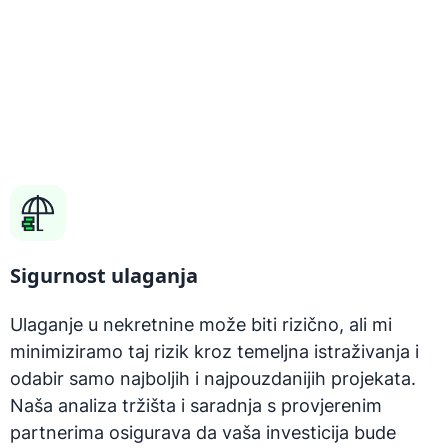
projekata osiguravamo dugoročnu stabilnost i
maksimalan povrat, pretvarajući vaš kapital u
siguran temelj za budući prosperitet.
Zakaži sastanak
Sigurnost ulaganja
Ulaganje u nekretnine može biti rizično, ali mi
minimiziramo taj rizik kroz temeljna istraživanja i
odabir samo najboljih i najpouzdanijih projekata.
Naša analiza tržišta i saradnja s provjerenim
partnerima osigurava da vaša investicija bude