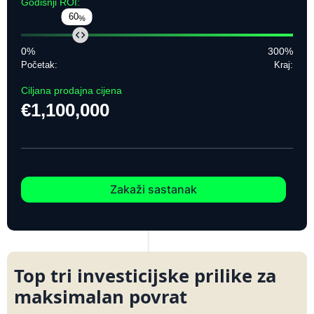
Godišnji ROI:
60
%
0%
300%
Početak:
Kraj:
Ciljana prodajna cijena
€
1,100,000
Zakaži sastanak
Top tri investicijske prilike za
maksimalan povrat