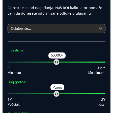
Oprostite se od nagađanja. Naš ROI kalkulator pomaže
vam da donesete informisane odluke o ulaganju
Investicija:
500000
€
0
1M €
Minimum:
Maksimum:
Broj godina:
2
years
1Y
3Y
Početak:
Kraj: