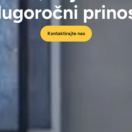
ugoročni prino
Kontaktirajte nas