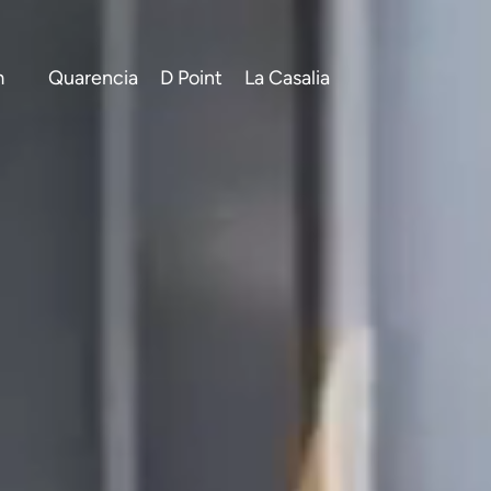
m
Quarencia
D Point
La Casalia