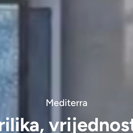
Mediterra
rilika, vrijednost