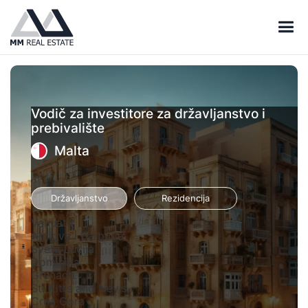
Vodič za investitore za državljanstvo i
prebivalište
Malta
Državljanstvo
Rezidencija
Vanuatu
Antigva i Barbuda
Sveta Lucija
Dominika
Grenada
St. Kitts and Nevis
Crna Gora