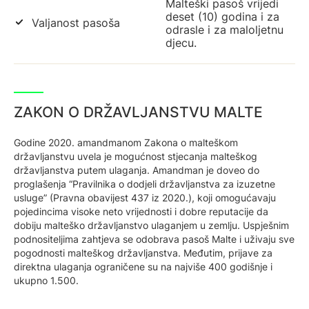
Malteški pasoš vrijedi
deset (10) godina i za
Valjanost pasoša
odrasle i za maloljetnu
djecu.
ZAKON O DRŽAVLJANSTVU MALTE
Godine 2020. amandmanom Zakona o malteškom
državljanstvu uvela je mogućnost stjecanja malteškog
državljanstva putem ulaganja. Amandman je doveo do
proglašenja “Pravilnika o dodjeli državljanstva za izuzetne
usluge” (Pravna obavijest 437 iz 2020.), koji omogućavaju
pojedincima visoke neto vrijednosti i dobre reputacije da
dobiju malteško državljanstvo ulaganjem u zemlju. Uspješnim
podnositeljima zahtjeva se odobrava pasoš Malte i uživaju sve
pogodnosti malteškog državljanstva. Međutim, prijave za
direktna ulaganja ograničene su na najviše 400 godišnje i
ukupno 1.500.