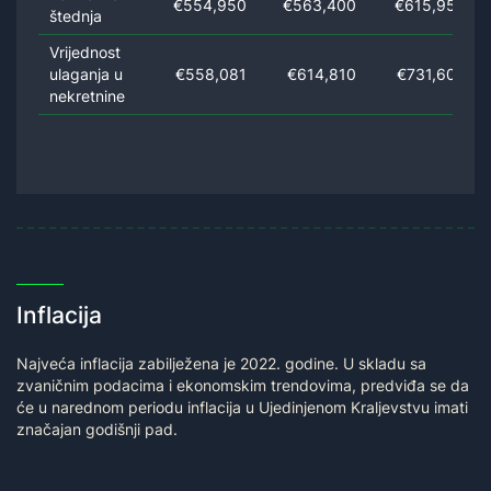
€554,950
€563,400
€615,950
štednja
Vrijednost
ulaganja u
€558,081
€614,810
€731,609
nekretnine
Inflacija
Najveća inflacija zabilježena je 2022. godine. U skladu sa
zvaničnim podacima i ekonomskim trendovima, predviđa se da
će u narednom periodu inflacija u Ujedinjenom Kraljevstvu imati
značajan godišnji pad.