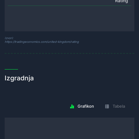
Rating
Izvori:
https://tradingeconomics.com/united-kingdom/rating
Izgradnja
Grafikon
Tabela