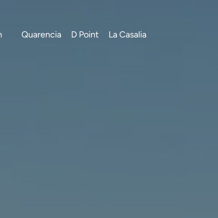
m
Quarencia
D Point
La Casalia