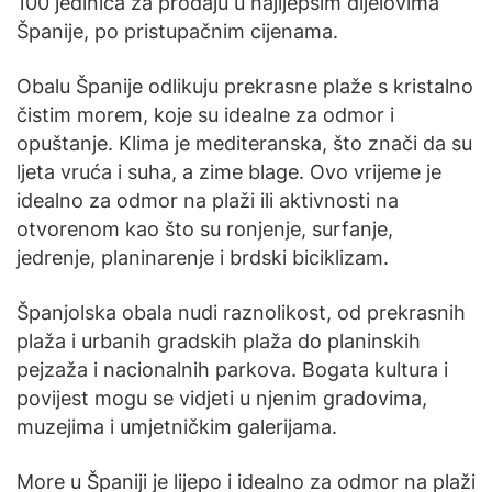
100 jedinica za prodaju u najljepšim dijelovima
Španije, po pristupačnim cijenama.
Obalu Španije odlikuju prekrasne plaže s kristalno
čistim morem, koje su idealne za odmor i
opuštanje. Klima je mediteranska, što znači da su
ljeta vruća i suha, a zime blage. Ovo vrijeme je
idealno za odmor na plaži ili aktivnosti na
otvorenom kao što su ronjenje, surfanje,
jedrenje, planinarenje i brdski biciklizam.
Španjolska obala nudi raznolikost, od prekrasnih
plaža i urbanih gradskih plaža do planinskih
pejzaža i nacionalnih parkova. Bogata kultura i
povijest mogu se vidjeti u njenim gradovima,
muzejima i umjetničkim galerijama.
More u Španiji je lijepo i idealno za odmor na plaži